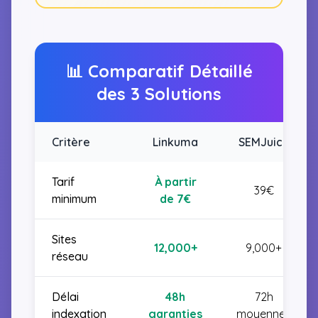
📊 Comparatif Détaillé
des 3 Solutions
Critère
Linkuma
SEMJuice
Tarif
À partir
39€
minimum
de 7€
Sites
12,000+
9,000+
réseau
Délai
48h
72h
indexation
garanties
moyennes