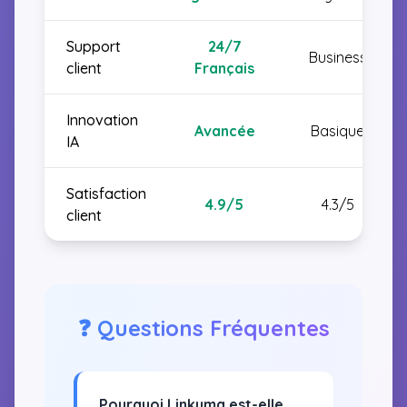
Support
24/7
Business
client
Français
Innovation
Avancée
Basique
IA
Satisfaction
4.9/5
4.3/5
client
❓ Questions Fréquentes
Pourquoi Linkuma est-elle